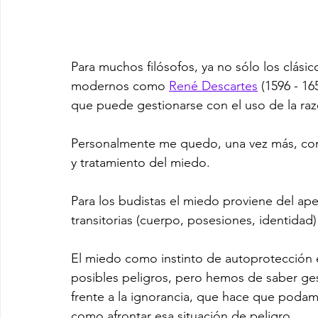
Para muchos filósofos, ya no sólo los clási
modernos como 
René Descartes
 (1596 - 1
que puede gestionarse con el uso de la raz
Personalmente me quedo, una vez más, con e
y tratamiento del miedo.
Para los budistas el miedo proviene del ape
transitorias (cuerpo, posesiones, identida
El miedo como instinto de autoprotección 
posibles peligros, pero hemos de saber ges
frente a la ignorancia, que hace que poda
como afrontar esa situación de peligro.