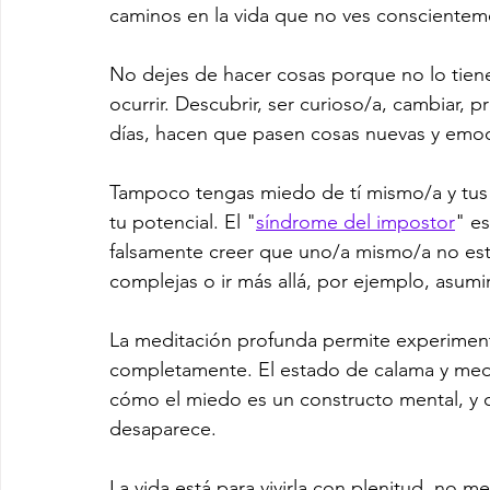
caminos en la vida que no ves conscientem
No dejes de hacer cosas porque no lo tie
ocurrir. Descubrir, ser curioso/a, cambiar,
días, hacen que pasen cosas nuevas y emoc
Tampoco tengas miedo de tí mismo/a y tus 
tu potencial. El "
síndrome del impostor
" e
falsamente creer que uno/a mismo/a no est
complejas o ir más allá, por ejemplo, asum
La meditación profunda permite experimenta
completamente. El estado de calama y medi
cómo el miedo es un constructo mental, y 
desaparece.
La vida está para vivirla con plenitud, no m